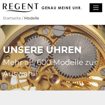
Zum Hauptinhalt springen
Startseite
/
Modelle
UNSERE UHREN
Mehr als 600 Modelle zur
Auswahl!