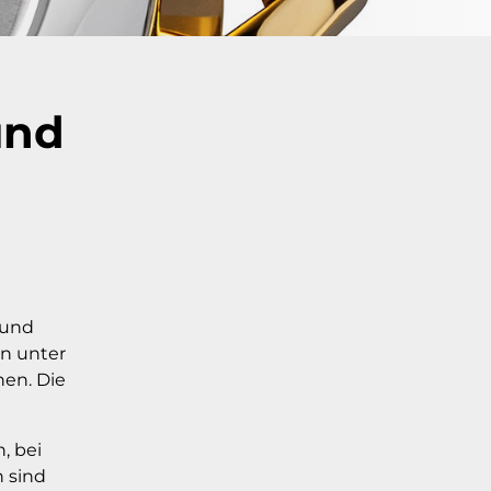
und
 und
en unter
hen. Die
, bei
 sind